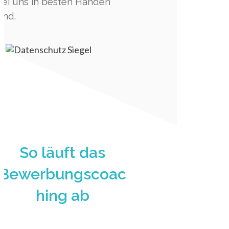
bei uns in besten Händen
sind.
So läuft das
Bewerbungscoac
hing ab