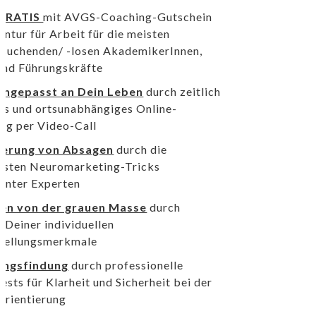
GRATIS
mit AVGS-Coaching-Gutschein
entur für Arbeit für die meisten
ssuchenden/ -losen AkademikerInnen,
und Führungskräfte
angepasst an Dein Leben
durch zeitlich
les und ortsunabhängiges Online-
ng per Video-Call
ierung von Absagen
durch die
sten Neuromarketing-Tricks
nnter Experten
en von der grauen Masse
durch
 Deiner individuellen
stellungsmerkmale
ungsfindung
durch professionelle
ests für Klarheit und Sicherheit bei der
orientierung