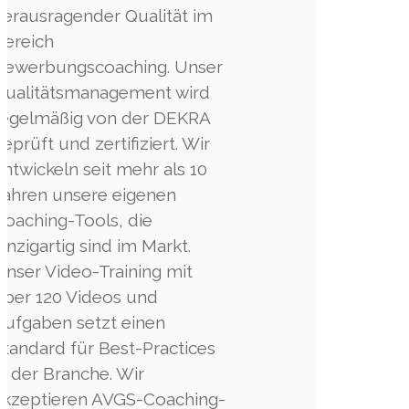
herausragender Qualität im
Bereich
Bewerbungscoaching. Unser
Qualitätsmanagement wird
regelmäßig von der DEKRA
geprüft und zertifiziert. Wir
entwickeln seit mehr als 10
Jahren unsere eigenen
Coaching-Tools, die
einzigartig sind im Markt.
Unser Video-Training mit
über 120 Videos und
Aufgaben setzt einen
Standard für Best-Practices
in der Branche. Wir
akzeptieren AVGS-Coaching-