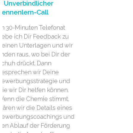
1. Unverbindlicher
Kennenlern-Call
Im 30-Minuten Telefonat
gebe ich Dir Feedback zu
Deinen Unterlagen und wir
finden raus, wo bei Dir der
Schuh drückt. Dann
besprechen wir Deine
Bewerbungsstrategie und
wie wir Dir helfen können.
Wenn die Chemie stimmt,
klären wir die Details eines
Bewerbungscoachings und
den Ablauf der Förderung