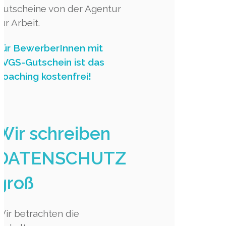
Gutscheine von der Agentur
für Arbeit.
Für BewerberInnen mit
AVGS-Gutschein ist das
Coaching kostenfrei!
Wir schreiben
DATENSCHUTZ
groß
Wir betrachten die