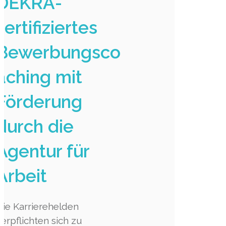
DEKRA-
zertifiziertes
Bewerbungsco
aching mit
Förderung
durch die
Agentur für
Arbeit
Die Karrierehelden
verpflichten sich zu