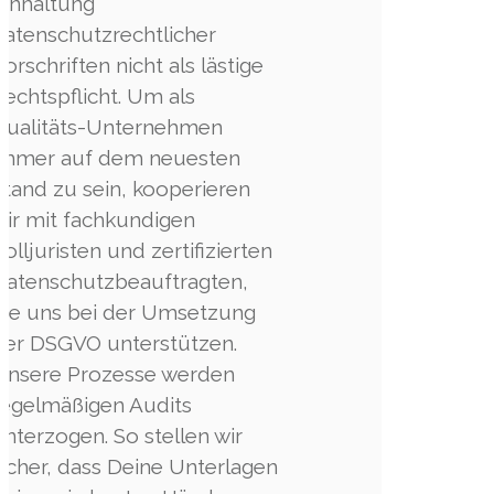
Einhaltung
datenschutzrechtlicher
Vorschriften nicht als lästige
Rechtspflicht. Um als
Qualitäts-Unternehmen
immer auf dem neuesten
Stand zu sein, kooperieren
wir mit fachkundigen
Volljuristen und zertifizierten
Datenschutzbeauftragten,
die uns bei der Umsetzung
der DSGVO unterstützen.
Unsere Prozesse werden
regelmäßigen Audits
unterzogen. So stellen wir
sicher, dass Deine Unterlagen