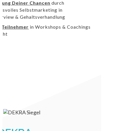
erung Deiner Chancen
durch
gsvolles Selbstmarketing in
erview & Gehaltsverhandlung
0 Teilnehmer
in Workshops & Coachings
icht
Kennenlern-Call anfragen