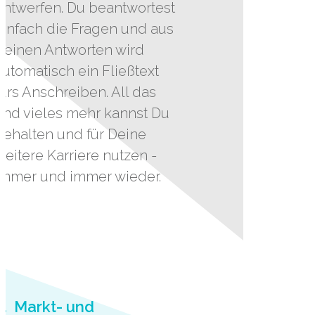
entwerfen. Du beantwortest
einfach die Fragen und aus
Deinen Antworten wird
automatisch ein Fließtext
fürs Anschreiben. All das
und vieles mehr kannst Du
behalten und für Deine
weitere Karriere nutzen -
immer und immer wieder.
4. Markt- und