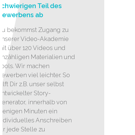
schwierigen Teil des
Bewerbens ab
Du bekommst Zugang zu
unserer Video-Akademie
mit über 120 Videos und
unzähligen Materialien und
Tools. Wir machen
Bewerben viel leichter. So
hilft Dir z.B. unser selbst
entwickelter Story-
Generator, innerhalb von
wenigen Minuten ein
individuelles Anschreiben
für jede Stelle zu