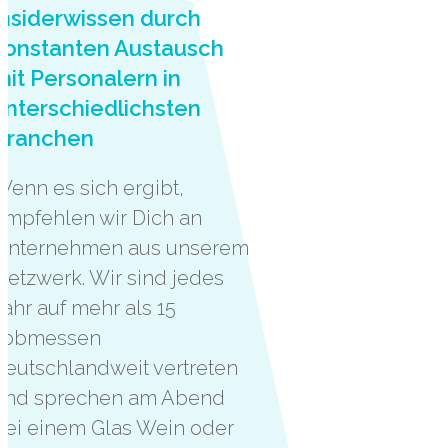
Insiderwissen durch
konstanten Austausch
mit Personalern in
unterschiedlichsten
Branchen
Wenn es sich ergibt,
empfehlen wir Dich an
Unternehmen aus unserem
Netzwerk. Wir sind jedes
Jahr auf mehr als 15
Jobmessen
deutschlandweit vertreten
und sprechen am Abend
bei einem Glas Wein oder