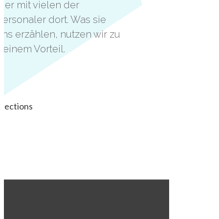
Bier mit vielen der
Personaler dort. Was sie
uns erzählen, nutzen wir zu
Deinem Vorteil.