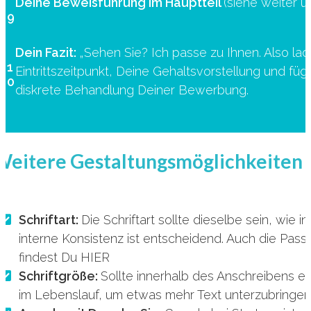
Deine Beweisführung im Hauptteil
(siehe weiter u
9
Dein Fazit:
„Sehen Sie? Ich passe zu Ihnen. Also lad
1
Eintrittszeitpunkt, Deine Gehaltsvorstellung und füg
0
diskrete Behandlung Deiner Bewerbung.
Weitere Gestaltungsmöglichkeiten
Schriftart:
Die Schriftart sollte dieselbe sein, wie 
interne Konsistenz ist entscheidend. Auch die P
findest Du HIER
Schriftgröße:
Sollte innerhalb des Anschreibens einh
im Lebenslauf, um etwas mehr Text unterzubringe