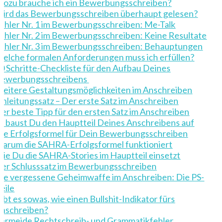
ozu brauche ich ein Bewerbungsschreiben?
ird das Bewerbungsschreiben überhaupt gelesen?
ehler Nr. 1 im Bewerbungsschreiben: Me-Talk
ehler Nr. 2 im Bewerbungsschreiben: Keine Resultate
ehler Nr. 3 im Bewerbungsschreiben: Behauptungen
elche formalen Anforderungen muss ich erfüllen?
0 Schritte-Checkliste für den Aufbau Deines
ewerbungsschreibens
eitere Gestaltungsmöglichkeiten im Anschreiben
inleitungssatz – Der erste Satz im Anschreiben
er beste Tipp für den ersten Satz im Anschreiben
o baust Du den Hauptteil Deines Anschreibens auf
ie Erfolgsformel für Dein Bewerbungsschreiben
arum die SAHRA-Erfolgsformel funktioniert
ie Du die SAHRA-Stories im Hauptteil einsetzt
er Schlusssatz im Bewerbungsschreiben
ie vergessene Geheimwaffe im Anschreiben: Die PS-
eile
ibt es sowas, wie einen Bullshit-Indikator fürs
nschreiben?
ermeide Rechtschreib- und Grammatikfehler