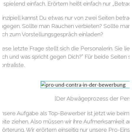
st spielend einfach. Erörtern heißt einfach nur „Betrac
rinzipiell kannst Du etwas nur von zwei Seiten betrac
agegen. Sollte man Rauchen verbieten? Sollte man d
ich zum Vorstellungsgespräch einladen?
iese letzte Frage stellt sich die Personalerin. Sie lie
ich und was spricht gegen Dich?” Für beide Seiten
ontraliste.
[Der Abwägeprozess der Perso
nsere Aufgabe als Top-Bewerber ist jetzt wie beim 
eite ziehen. Also müssen wir ihre Aufmerksamkeit auf
rörterung. Wir erörtern einseitig nur unsere Pro-Ein