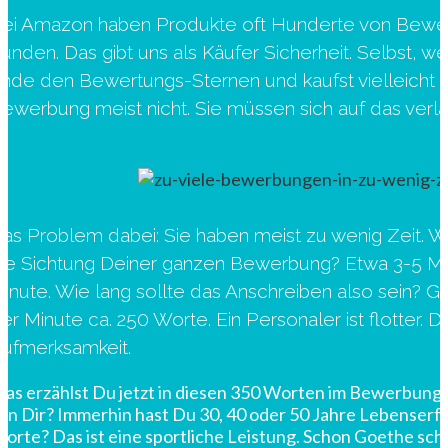
ei Amazon haben Produkte oft Hunderte von Bewer
unden. Das gibt uns als Käufer Sicherheit. Selbst, we
nde den Bewertungs-Sternen und kaufst vielleicht 
ewerbung meist nicht. Sie müssen sich auf das verlas
as Problem dabei: Sie haben meist zu wenig Zeit. Wie
ie Sichtung Deiner ganzen Bewerbung? Etwa 3-5 Minu
inute. Wie lang sollte das Anschreiben also sein? Ga
er Minute ca. 250 Worte. Ein Personaler ist flotter.
ufmerksamkeit.
as erzählst Du jetzt in diesen 350 Worten im Bewerbung
on Dir? Immerhin hast Du 30, 40 oder 50 Jahre Lebenserfah
orte? Das ist eine sportliche Leistung. Schon Goethe schri