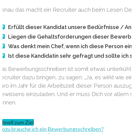
enau das macht ein Recruiter auch beim Lesen De
Erfüllt dieser Kandidat unsere Bedürfnisse / An
Liegen die Gehaltsforderungen dieser Bewerbe
Was denkt mein Chef, wenn ich diese Person ein
Ist diese Kandidatin sehr gefragt und sollte ich s
as Bewerbungsschreiben ist somit etwas unterkühlt
ecruiter dazu bringen, zu sagen: „Ja, es wirkt wie 
uro im Jahr für die Arbeitszeit dieser Person auszug
ewissens einzuladen. Und er muss Dich vor allem 
önnen.
chnell zum Ziel
ozu brauche ich ein Bewerbungsschreiben?