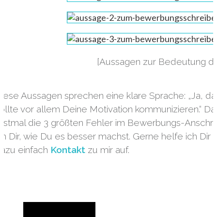
[Aussagen zur Bedeutung d
iese Aussagen sprechen eine klare Sprache: „Ja, d
ollte vor allem Deine Motivation kommunizieren.“ Das 
rstmal die 3 größten Fehler im Bewerbungs-Anschr
ch Dir, wie Du es besser machst. Gerne helfe ich D
azu einfach
Kontakt
zu mir auf.