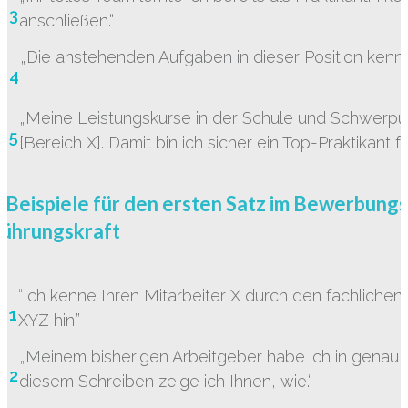
3
anschließen.“
„Die anstehenden Aufgaben in dieser Position kenne
4
„Meine Leistungskurse in der Schule und Schwerpu
5
[Bereich X]. Damit bin ich sicher ein Top-Praktikant für
 Beispiele für den ersten Satz im Bewerbung
Führungskraft
“Ich kenne Ihren Mitarbeiter X durch den fachlichen 
1
XYZ hin.”
„Meinem bisherigen Arbeitgeber habe ich in genau di
2
diesem Schreiben zeige ich Ihnen, wie.“