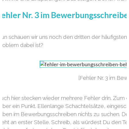
Fehler Nr. 3 im Bewerbungsschreib
un schauen wir uns noch den dritten der häufigsten 
roblem dabei ist?
[Fehler Nr. 3 im Be
uch hier stecken wieder mehrere Fehler drin. Zum ein
ieber ein Punkt. Ellenlange Schachtelsätze, eing
aben im Bewerbungsschreiben nichts zu suchen. Denk 
teht an erster Stelle. Schreib, als würdest Du den T