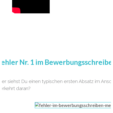
Fehler Nr. 1 im Bewerbungsschreibe
ier siehst Du einen typischen ersten Absatz im Ansc
erkehrt daran?