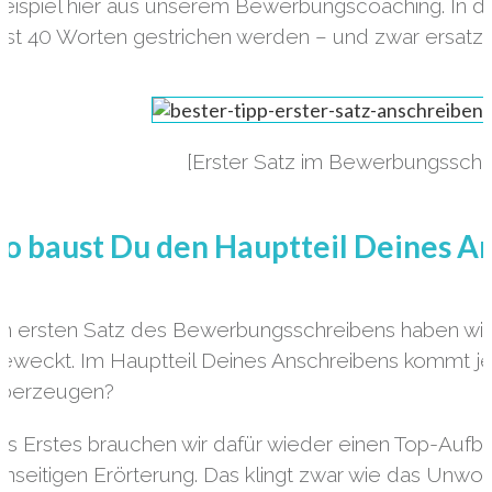
eispiel hier aus unserem Bewerbungscoaching. In di
ast 40 Worten gestrichen werden – und zwar ersatzl
[Erster Satz im Bewerbungsschre
So baust Du den Hauptteil Deines A
m ersten Satz des Bewerbungsschreibens haben wir
eweckt. Im Hauptteil Deines Anschreibens kommt je
berzeugen?
ls Erstes brauchen wir dafür wieder einen Top-Aufb
inseitigen Erörterung. Das klingt zwar wie das Unwor