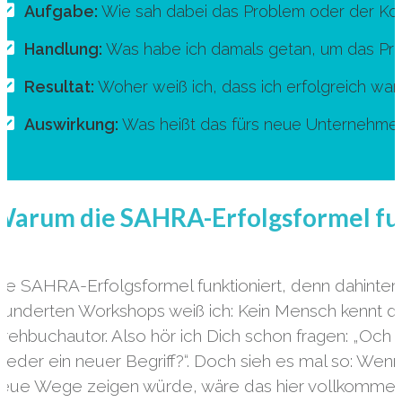
Aufgabe:
Wie sah dabei das Problem oder der Konf
Handlung:
Was habe ich damals getan, um das Pr
Resultat:
Woher weiß ich, dass ich erfolgreich war
Auswirkung:
Was heißt das fürs neue Unternehme
Warum die SAHRA-Erfolgsformel fu
ie SAHRA-Erfolgsformel funktioniert, denn dahinte
underten Workshops weiß ich: Kein Mensch kennt den 
rehbuchautor. Also hör ich Dich schon fragen: „Och n
ieder ein neuer Begriff?“. Doch sieh es mal so: Wen
eue Wege zeigen würde, wäre das hier vollkommen 