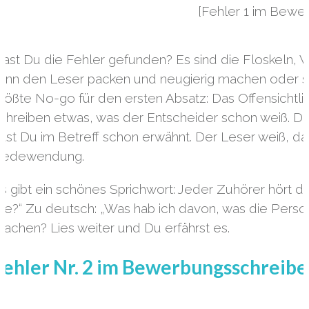
[Fehler 1 im Bewe
ast Du die Fehler gefunden? Es sind die Floskeln,
ann den Leser packen und neugierig machen oder sof
rößte No-go für den ersten Absatz: Das Offensichtli
chreiben etwas, was der Entscheider schon weiß. Der
ast Du im Betreff schon erwähnt. Der Leser weiß, das
Redewendung.
s gibt ein schönes Sprichwort: Jeder Zuhörer hört 
M
e?“ Zu deutsch: „Was hab ich davon, was die Person 
achen? Lies weiter und Du erfährst es.
Fehler Nr. 2 im Bewerbungsschreibe