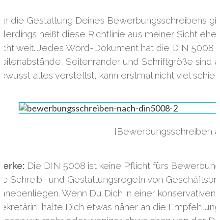
ür die Gestaltung Deines Bewerbungsschreibens gibt e
llerdings heißt diese Richtlinie aus meiner Sicht ehe
icht weit. Jedes Word-Dokument hat die DIN 5008 be
eilenabstände, Seitenränder und Schriftgröße sind al
ewusst alles verstellst, kann erstmal nicht viel schie
[Bewerbungsschreiben a
Merke:
Die DIN 5008 ist keine Pflicht fürs Bewerbung
ie Schreib- und Gestaltungsregeln von Geschäftsbrief
anebenliegen. Wenn Du Dich in einer konservativen B
ekretärin, halte Dich etwas näher an die Empfehlung