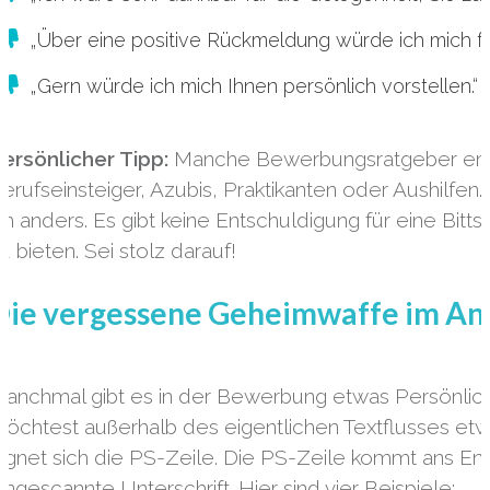
„Über eine positive Rückmeldung würde ich mich fr
„Gern würde ich mich Ihnen persönlich vorstellen.“
ersönlicher Tipp:
Manche Bewerbungsratgeber empf
erufseinsteiger, Azubis, Praktikanten oder Aushilfen
ch anders. Es gibt keine Entschuldigung für eine Bit
u bieten. Sei stolz darauf!
Die vergessene Geheimwaffe im Ans
anchmal gibt es in der Bewerbung etwas Persönlich
öchtest außerhalb des eigentlichen Textflusses etw
ignet sich die PS-Zeile. Die PS-Zeile kommt ans 
ingescannte Unterschrift. Hier sind vier Beispiele: