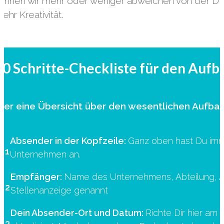
önnen wir mehr oder weniger abweichen von der DIN
ehr Kreativität.
10 Schritte-Checkliste für den Au
ier eine Übersicht über den wesentlichen Aufba
Absender in der Kopfzeile:
Ganz oben hast Du imme
1
Unternehmen an.
Empfänger:
Name des Unternehmens, Abteilung, An
2
Stellenanzeige genannt
Dein Absender-Ort und Datum:
Richte Dir hier am
3