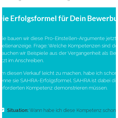
Die Erfolgsformel für Dein Bewerb
ie bauen wir diese Pro-Einstellen-Argumente jetzt a
tellenanzeige. Frage: Welche Kompetenzen sind do
rauchen wir Beispiele aus der Vergangenheit als B
etzt im Anschreiben.
m diesen Verkauf leicht zu machen, habe ich schon 
enne sie SAHRA-Erfolgsformel. SAHRA ist dabei die A
eforderten Kompetenz demonstrieren müssen.
Situation:
Wann habe ich diese Kompetenz schon e